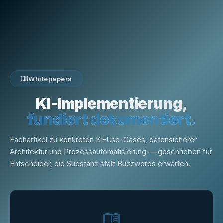
menu_book
Whitepapers
KI-Implementierung,
fundiert dokumentiert.
Fachartikel zu konkreten KI-Use-Cases, datensicherer
Architektur und Prozessautomatisierung — geschrieben für
Entscheider, die Substanz statt Buzzwords erwarten.
menu_book